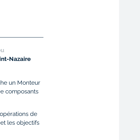
eu
int-Nazaire
rche un Monteur
e de composants
 opérations de
t les objectifs