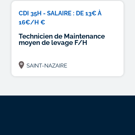
CDI 35H - SALAIRE : DE 13€ À
16€/H €
Technicien de Maintenance
moyen de levage F/H
SAINT-NAZAIRE