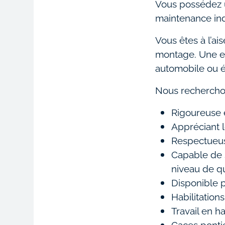
Vous possédez 
maintenance ind
Vous êtes à l’ai
montage. Une ex
automobile ou é
Nous rechercho
Rigoureuse e
Appréciant l
Respectueus
Capable de 
niveau de qu
Disponible p
Habilitation
Travail en h
Caces pontie