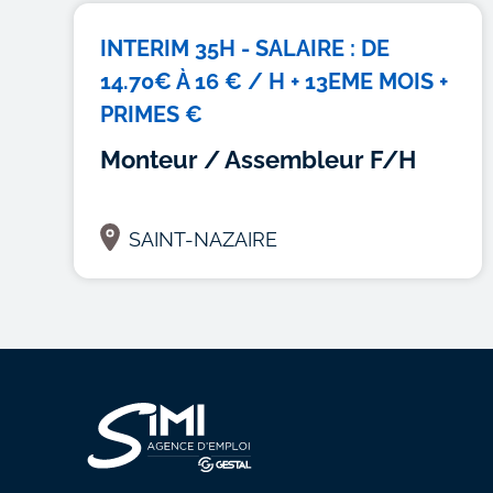
INTERIM 35H - SALAIRE : DE
14.70€ À 16 € / H + 13EME MOIS +
PRIMES €
Monteur / Assembleur F/H
SAINT-NAZAIRE