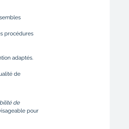
nsembles
les procédures
ntion adaptés.
ualité de
bilité de
nvisageable pour