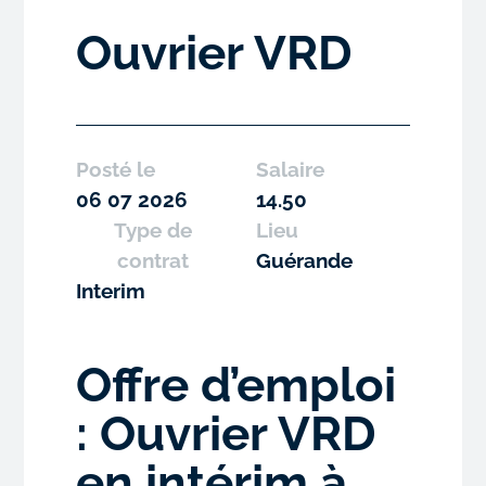
Ouvrier VRD
Posté le
Salaire
06 07 2026
14.50
Type de
Lieu
contrat
Guérande
Interim
Offre d’emploi
: Ouvrier VRD
en intérim à